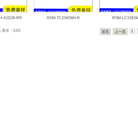
-A2D38-RR
ROM-TC338SMV-R
ROM-LC338SM
 页次：1/10
1
首页
上一页