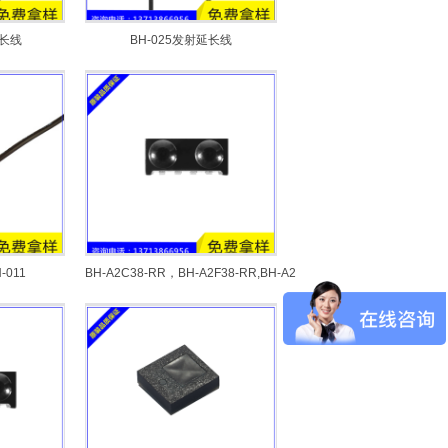
延长线
BH-025发射延长线
011
BH-A2C38-RR，BH-A2F38-RR,BH-A2