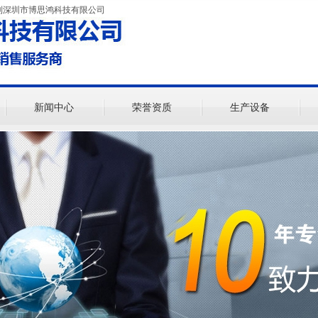
博思鸿科技有限公司
新闻中心
荣誉资质
生产设备