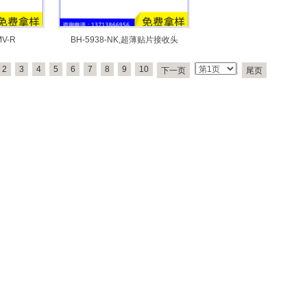
V-R
BH-5938-NK,超薄贴片接收头
2
3
4
5
6
7
8
9
10
下一页
尾页