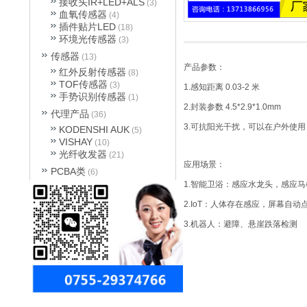
接收头IR+LED+ALS
(3)
血氧传感器
(4)
插件贴片LED
(18)
环境光传感器
(3)
传感器
(13)
产品参数：
红外反射传感器
(8)
TOF传感器
(3)
1.感知距离 0.03-2 米
手势识别传感器
(1)
2.封装参数 4.5*2.9*1.0mm
代理产品
(36)
3.可抗阳光干扰，可以在户外使用
KODENSHI AUK
(5)
VISHAY
(10)
光纤收发器
(21)
应用场景：
PCBA类
(6)
1.智能卫浴：感应水龙头，感应
电视遥控接收板
(6)
2.IoT：人体存在感应，屏幕自
3.机器人：避障、悬崖跌落检测