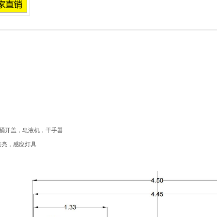
马桶开盖，皂液机，干手器…
动点亮，感应灯具