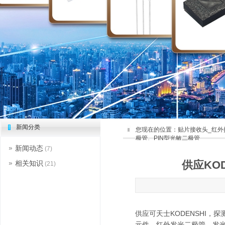
新闻分类
您现在的位置：
贴片接收头_红外
极管、PIN型光敏二极管
新闻动态
(7)
供应KO
相关知识
(21)
供应可天士
KODENSHI，
探
元件、红外发光二极管、发