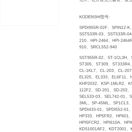
KODENSHI
型号:
SPDI955R-02F、SPIN12-
SST533R-03、SST533R-0
210、HPI-2464、HPI-246
910、SRCL552-940
SST955R-02、ST-1CL3H
ST305、ST309、ST333R4、
CL-1KL7、CL-203、CL-20
EL325、EL333、EL6F11、
KHP2032、KSP-1MLR2、KS
112F2、SD-201、SD-202、
SEL533-03、SEL742-01、
3ML、SP-45ML、SP1CL3、
SPDI433-01、SPDI552-01
HP333、HP5FR2、HP601、H
HPI5FCR2、HPI610A、HP
KDS1001AF2、KDT2001、